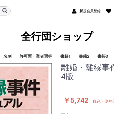
新規会員登録
全行団ショップ
名刺
許可票・業者票等
書籍1
書籍2
書籍3
離婚・離縁事
対応スタ
黒印刷徽章
型押し徽章
金箔押し徽章
ユキマサくん型名刺
デジタル名刺
建設業の許可票
宅地建物取引業者票
登録電気工事業者届出
建築士事務所登録票
測量業者登録標
解体工事業者登録票
産業廃棄物収集運搬業
産業廃棄物収集運搬車
行政書士会員章・事務
(株)明石書店
(株)学陽書房
(株)ぎょうせい
(一社)金融財政事情研
(株)弘文堂
三協法規出版(株)
新日本法規出版(株
(株)清文社
(株)税務経理協会
(株)大成出版社
東京法令出版(株)
日本加除
(株)日
(株)日
(株)はっ
北樹出版
民事法研
(株)有斐
4版
済票・登録票
者票
両表示板
所銘板
究会
ジェクト
￥5,742
税込・送料