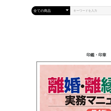
印鑑・印章
行政書士職印
ゴム印
個人用印鑑
法人用印鑑
シャチハタ
電子帳簿保存
ンプ