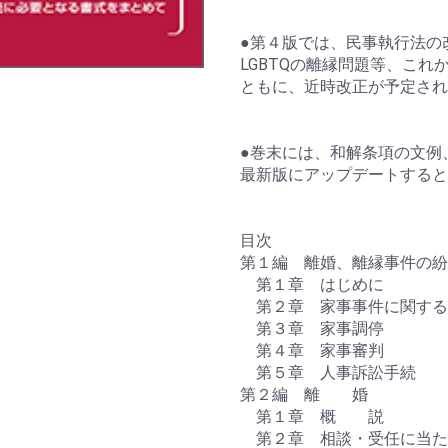
●第４版では、民事執行法の
LGBTQの離縁問題等、こ
ともに、近時改正が予定され
●巻末には、和解条項の文例
最新版にアップデートすると
目次
第１編 離婚、離縁事件の紛
第１章 はじめに
第２章 家事事件に関する
第３章 家事調停
第４章 家事審判
第５章 人事訴訟手続
第２編 離 婚
第１章 概 説
第２章 相談・受任に当た