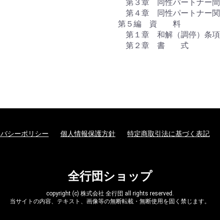
第３章 同性パートナー間
第４章 同性パートナー関
第５編 資 料
第１章 和解（調停）条項
第２章 書 式
イバシーポリシー
個人情報保護方針
特定商取引法に基づく表記
全行団ショップ
copyright (c) 株式会社 全行団 all rights reserved.
当サイトの内容、テキスト、画像等の無断転載・無断使用を固く禁じます。