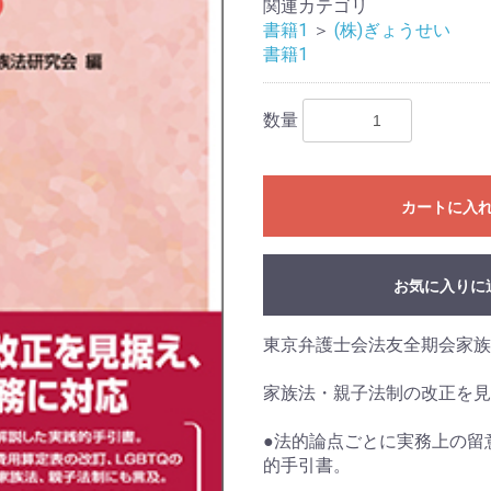
関連カテゴリ
書籍1
＞
(株)ぎょうせい
書籍1
数量
カートに入
お気に入りに
東京弁護士会法友全期会家族
家族法・親子法制の改正を見
●法的論点ごとに実務上の留
的手引書。