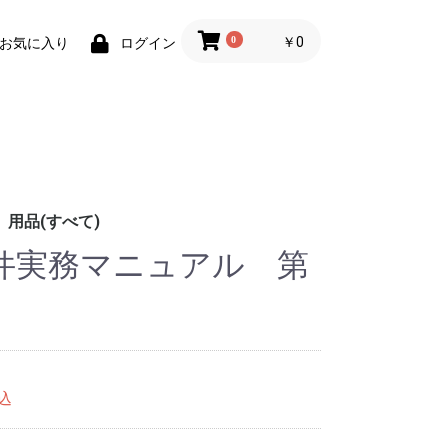
0
￥0
お気に入り
ログイン
用品(すべて)
件実務マニュアル 第
)
出版(株)
本評論社
本法令
ぴぃandプロ
究会
閣
ユキマサくんグッズ
刊行物
その他用品
込