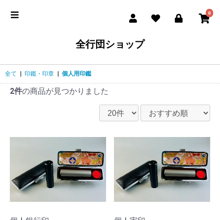
0
全行団ショップ
全て
|
印鑑・印章
|
個人用印鑑
2件
の商品が見つかりました