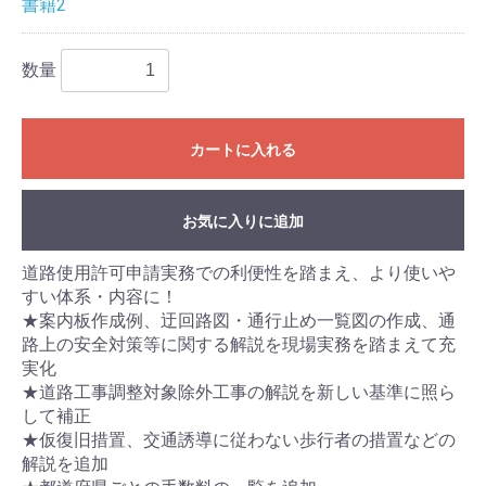
書籍2
数量
カートに入れる
お気に入りに追加
道路使用許可申請実務での利便性を踏まえ、より使いや
すい体系・内容に！
★案内板作成例、迂回路図・通行止め一覧図の作成、通
路上の安全対策等に関する解説を現場実務を踏まえて充
実化
★道路工事調整対象除外工事の解説を新しい基準に照ら
して補正
★仮復旧措置、交通誘導に従わない歩行者の措置などの
解説を追加