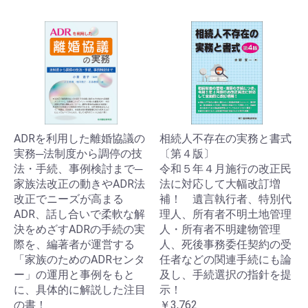
ADRを利用した離婚協議の
相続人不存在の実務と書式
実務─法制度から調停の技
〔第４版〕
法・手続、事例検討まで─
令和５年４月施行の改正民
家族法改正の動きやADR法
法に対応して大幅改訂増
改正でニーズが高まる
補！ 遺言執行者、特別代
ADR、話し合いで柔軟な解
理人、所有者不明土地管理
決をめざすADRの手続の実
人・所有者不明建物管理
際を、編著者が運営する
人、死後事務委任契約の受
「家族のためのADRセンタ
任者などの関連手続にも論
ー」の運用と事例をもと
及し、手続選択の指針を提
に、具体的に解説した注目
示！
の書！
￥3,762