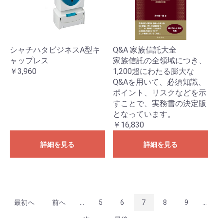
シャチハタビジネスA型キ
Q&A 家族信託大全
ャップレス
家族信託の全領域につき、
￥3,960
1,200超にわたる膨大な
Q&Aを用いて、必須知識、
ポイント、リスクなどを示
すことで、実務書の決定版
となっています。
￥16,830
詳細を見る
詳細を見る
最初へ
前へ
...
5
6
7
8
9
...