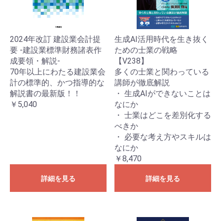
2024年改訂 建設業会計提
生成AI活用時代を生き抜く
要 -建設業標準財務諸表作
ための士業の戦略
成要領・解説-
【V238】
70年以上にわたる建設業会
多くの士業と関わっている
計の標準的、かつ指導的な
講師が徹底解説
解説書の最新版！！
・ 生成AIができないことは
￥5,040
なにか
・ 士業はどこを差別化する
べきか
・ 必要な考え方やスキルは
なにか
￥8,470
詳細を見る
詳細を見る