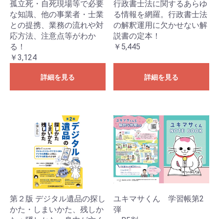
孤立死・自死現場等で必要
行政書士法に関するあらゆ
な知識、他の事業者・士業
る情報を網羅。行政書士法
との提携、業務の流れや対
の解釈運用に欠かせない解
応方法、注意点等がわか
説書の定本！
る！
￥5,445
￥3,124
詳細を見る
詳細を見る
第２版 デジタル遺品の探し
ユキマサくん 学習帳第2
かた・しまいかた、残しか
弾