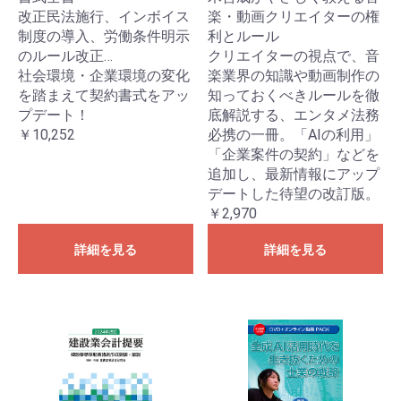
改正民法施行、インボイス
楽・動画クリエイターの権
制度の導入、労働条件明示
利とルール
のルール改正…
クリエイターの視点で、音
社会環境・企業環境の変化
楽業界の知識や動画制作の
を踏まえて契約書式をアッ
知っておくべきルールを徹
プデート！
底解説する、エンタメ法務
￥10,252
必携の一冊。「AIの利用」
「企業案件の契約」などを
追加し、最新情報にアップ
デートした待望の改訂版。
￥2,970
詳細を見る
詳細を見る