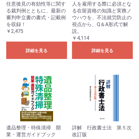
任意後見の有効性等に関す
人を雇用する際に必須とな
る裁判例とともに、最新の
る在留資格の知識と実務ノ
審判申立書の書式・記載例
ウハウを、不法就労防止の
を収録！
視点から、Q＆A形式で解
￥2,475
説。
￥4,114
詳細を見る
詳細を見る
遺品整理・特殊清掃 開
詳解 行政書士法 第５次
業・運営ガイドブック
改訂版