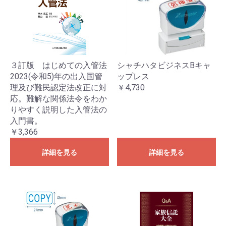
３訂版 はじめての入管法
シャチハタビジネスBキャ
2023(令和5)年の出入国管
ップレス
理及び難民認定法改正に対
￥4,730
応。難解な関係法令をわか
りやすく説明した入管法の
入門書。
￥3,366
詳細を見る
詳細を見る