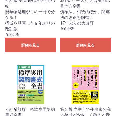
四訂版 廃棄物処理早わかり
3訂版 ケース別 内容証明の
帖
書き方全書
廃棄物処理がこの一冊で分
債権法、相続法ほか、関連
かる！
法の改正を網羅！
構成を見直した９年ぶりの
17年ぶりの大改訂
改訂版
￥6,985
￥2,678
詳細を見る
詳細を見る
４訂補訂版 標準実用契約
第２版 弁護士で作曲家の高
書式全書
木啓成がやさしく教える音