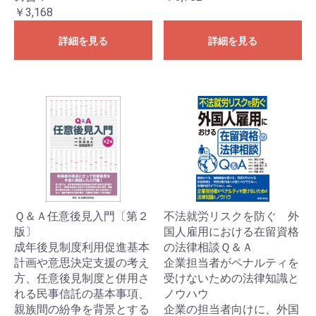
￥3,168
詳細を見る
詳細を見る
Ｑ＆Ａ任意後見入門〔第２
不法就労リスクを防ぐ 外
版〕
国人雇用における在留資格
成年後見制度利用促進基本
の法律相談Ｑ＆Ａ
計画や意思決定支援の考え
企業担当者がペナルティを
方、任意後見制度と併用さ
受けないための法律知識と
れる民事信託の基本事項、
ノウハウ
親族間の紛争を背景とする
企業の担当者向けに、外国