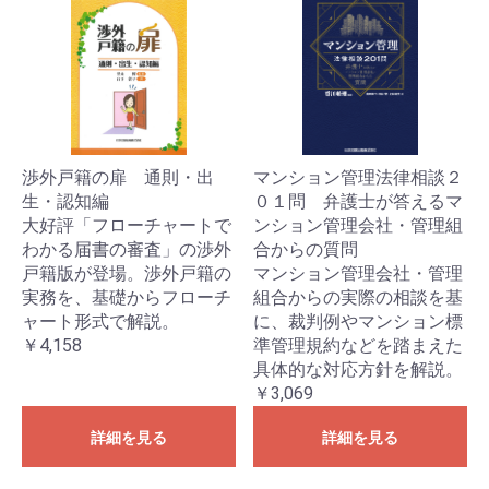
渉外戸籍の扉 通則・出
マンション管理法律相談２
生・認知編
０１問 弁護士が答えるマ
大好評「フローチャートで
ンション管理会社・管理組
わかる届書の審査」の渉外
合からの質問
戸籍版が登場。渉外戸籍の
マンション管理会社・管理
実務を、基礎からフローチ
組合からの実際の相談を基
ャート形式で解説。
に、裁判例やマンション標
￥4,158
準管理規約などを踏まえた
具体的な対応方針を解説。
￥3,069
詳細を見る
詳細を見る