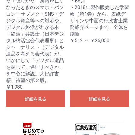
た＋隠しかた 身内が亡く
・B5判
なったときのスマホ・パソ
・2018年製作販売した学習
コン・サブスク・SNS・デ
帳（第1弾）から、表紙デ
ジタル資産等への対応や、
ザインや中面の行政書士業
デジタル終活がわかる本
務紹介ページまで、全体を
「終活」弁護士（日本デジ
刷新
タル終活協会代表理事）と
￥512 ～ ￥26,050
ジャーナリスト（デジタル
遺品を考える会代表）が、
いかにして「デジタル遺品
を探して、処理すべきか」
を中心に解説。大好評書
籍、待望の第２版。
￥1,980
詳細を見る
詳細を見る